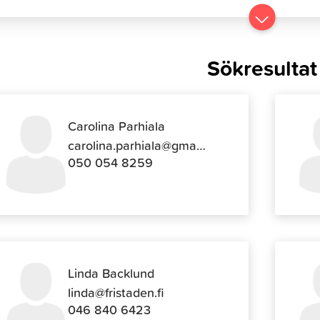
Gå
till
resultater
Sökresultat
Carolina Parhiala
carolina.parhiala@gmail.com
050 054 8259
Linda Backlund
linda@fristaden.fi
046 840 6423