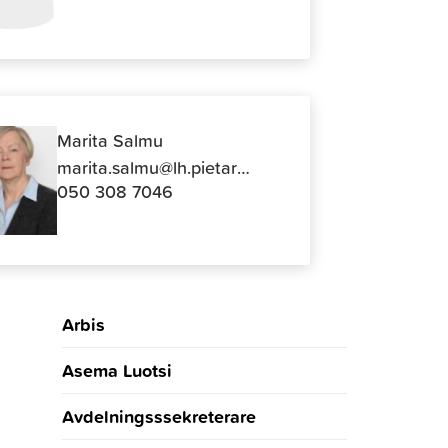
Marita Salmu
marita.salmu@lh.pietarsaari.fi
050 308 7046
Arbis
Asema Luotsi
Avdelningsssekreterare