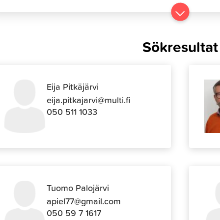
Gå
till
resultater
Sökresultat
Eija Pitkäjärvi
eija.pitkajarvi@multi.fi
050 511 1033
Tuomo Palojärvi
apiel77@gmail.com
050 59 7 1617