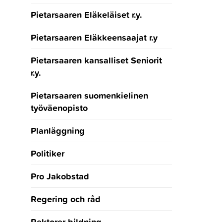
Pietarsaaren Eläkeläiset r.y.
Pietarsaaren Eläkkeensaajat r.y
Pietarsaaren kansalliset Seniorit
r.y.
Pietarsaaren suomenkielinen
työväenopisto
Planläggning
Politiker
Pro Jakobstad
Regering och råd
Rektorer bildning