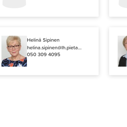
Helinä Sipinen
helina.sipinen@lh.pietarsaari.fi
050 309 4095