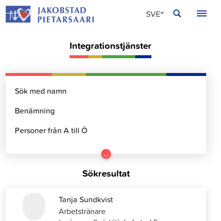
Hoppa
JAKOBSTAD
SVE
till
innehållet
FIN
Integrationstjänster
ENG
Gå
till
Sökresultat
resultater
Tanja Sundkvist
Arbetstränare