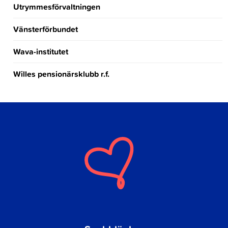
Utrymmesförvaltningen
Vänsterförbundet
Wava-institutet
Willes pensionärsklubb r.f.