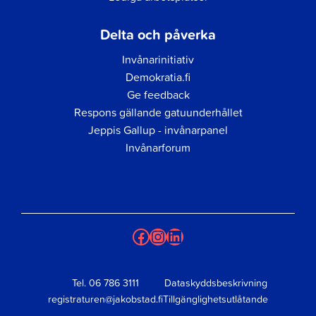
Delta och påverka
Invånarinitiativ
Demokratia.fi
Ge feedback
Respons gällande gatuunderhållet
Jeppis Gallup - invånarpanel
Invånarforum
Facebook
Instagram
LinkedIn
Tel.
06 786 3111
Dataskyddsbeskrivning
registraturen@jakobstad.fi
Tillgänglighetsutlåtande