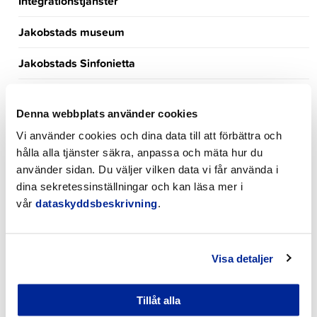
Integrationstjänster
Jakobstads museum
Jakobstads Sinfonietta
Jakobstads Veteraner
Denna webbplats använder cookies
Kommunaltekniska tjänster
Vi använder cookies och dina data till att förbättra och
hålla alla tjänster säkra, anpassa och mäta hur du
Kristdemokraterna i Finland
använder sidan. Du väljer vilken data vi får använda i
Kultur
dina sekretessinställningar och kan läsa mer i
vår
dataskyddsbeskrivning
.
Miljövårdsbyrån
Motion och idrott
Visa detaljer
Mätningsavdelningen
Tillåt alla
Pedagogisk ledare