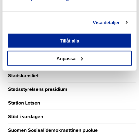
RUSK
Samlingspartiet
Visa detaljer
Sannfinländarna
Tillåt alla
Skolsekreterare:
Anpassa
Småbarnspedagogik
Stadskansliet
Stadsstyrelsens presidium
Station Lotsen
Stöd i vardagen
Suomen Sosiaalidemokraattinen puolue