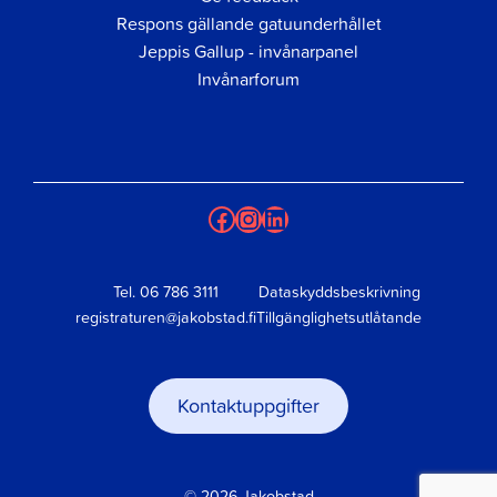
Respons gällande gatuunderhållet
Jeppis Gallup - invånarpanel
Invånarforum
Facebook
Instagram
LinkedIn
Tel.
06 786 3111
Dataskyddsbeskrivning
registraturen@jakobstad.fi
Tillgänglighetsutlåtande
Kontaktuppgifter
© 2026 Jakobstad