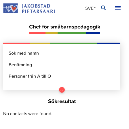
Hoppa
JAKOBSTAD
SVE
till
innehållet
FIN
Chef för småbarnspedagogik
ENG
Gå
till
Sökresultat
resultater
No contacts were found.