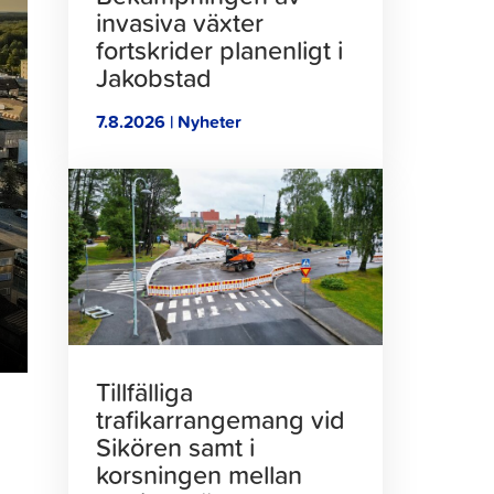
invasiva växter
fortskrider planenligt i
Jakobstad
7.8.2026 | Nyheter
Klicka
för
att
läsa
artikeln
Tillfälliga
trafikarrangemang vid
Sikören samt i
korsningen mellan