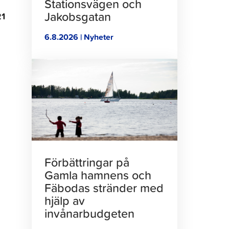
Stationsvägen och
Jakobsgatan
21
6.8.2026 | Nyheter
Klicka
för
att
läsa
artikeln
Förbättringar på
Gamla hamnens och
Fäbodas stränder med
hjälp av
invånarbudgeten