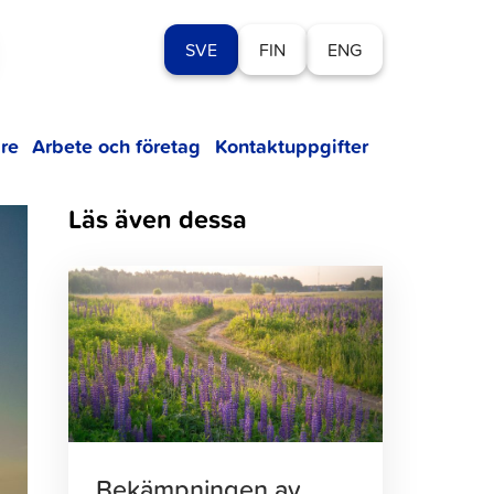
SVE
FIN
ENG
re
Arbete och företag
Kontaktuppgifter
Läs även dessa
Klicka
för
att
läsa
artikeln
Bekämpningen av