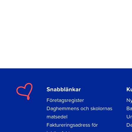
Snabblänkar
K
Företagsregister
Ny
Daghemmens och skolornas
Ba
matsedel
Un
Faktureringsadress för
De