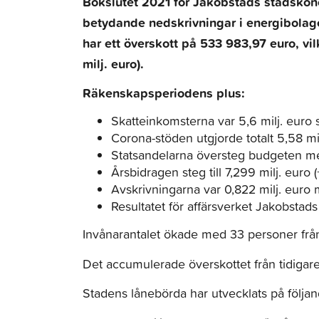
Bokslutet 2021 för Jakobstads stadskonce
betydande nedskrivningar i energibola
har ett överskott på 533 983,97 euro, v
milj. euro).
Räkenskapsperiodens plus:
Skatteinkomsterna var 5,6 milj. euro 
Corona-stöden utgjorde totalt 5,58 mil
Statsandelarna översteg budgeten med
Årsbidragen steg till 7,299 milj. euro 
Avskrivningarna var 0,822 milj. euro 
Resultatet för affärsverket Jakobstads
Invånarantalet ökade med 33 personer frå
Det accumulerade överskottet från tidigare 
Stadens lånebörda har utvecklats på följand