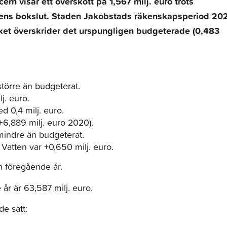
rn visar ett överskott på 1,567 milj. euro trots
gens bokslut. Staden Jakobstads räkenskapsperiod 20
ilket överskrider det urspungligen budgeterade (0,483
större än budgeterat.
j. euro.
 0,4 milj. euro.
(+6,889 milj. euro 2020).
mindre än budgeterat.
 Vatten var +0,650 milj. euro.
n föregående år.
år är 63,587 milj. euro.
e sätt: