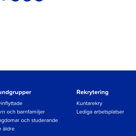
undgrupper
Rekrytering
inflyttade
Kuntarekry
rn och barnfamiljer
Lediga arbetsplatser
gdomar och studerande
 äldre