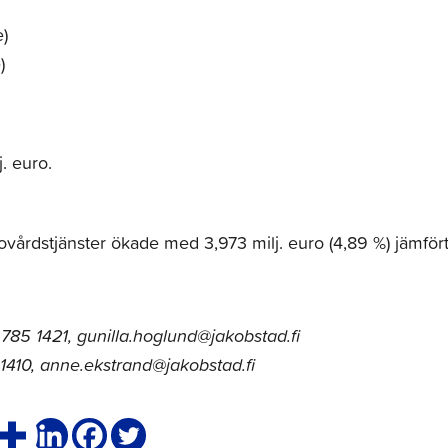
e)
)
. euro.
ovårdstjänster ökade med 3,973 milj. euro (4,89 %) jämför
785 1421, gunilla.hoglund@jakobstad.fi
 1410, anne.ekstrand@jakobstad.fi