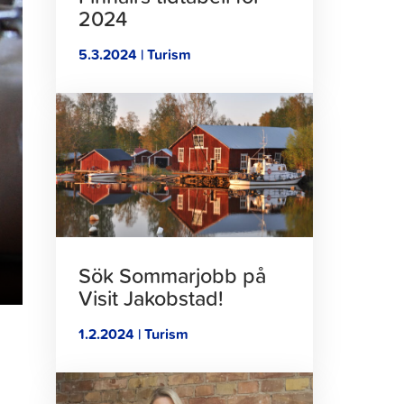
2024
5.3.2024 | Turism
Klicka
för
att
läsa
artikeln
Sök Sommarjobb på
Visit Jakobstad!
1.2.2024 | Turism
Klicka
för