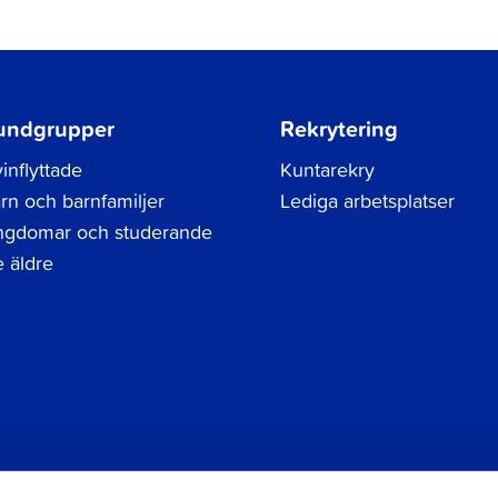
undgrupper
Rekrytering
inflyttade
Kuntarekry
rn och barnfamiljer
Lediga arbetsplatser
gdomar och studerande
 äldre