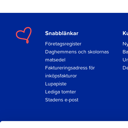
Snabblänkar
K
Företagsregister
Ny
Daghemmens och skolornas
Ba
matsedel
Un
Faktureringsadress för
De
inköpsfakturor
Lupapiste
Lediga tomter
Stadens e-post