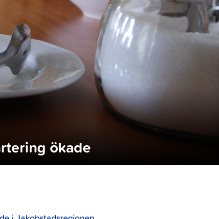
artering ökade
ade i Jakobstadsregionen.