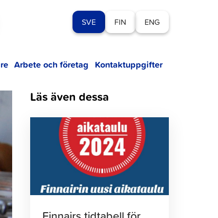
SVE
FIN
ENG
re
Arbete och företag
Kontaktuppgifter
Läs även dessa
Klicka
för
att
läsa
artikeln
Finnairs tidtabell för