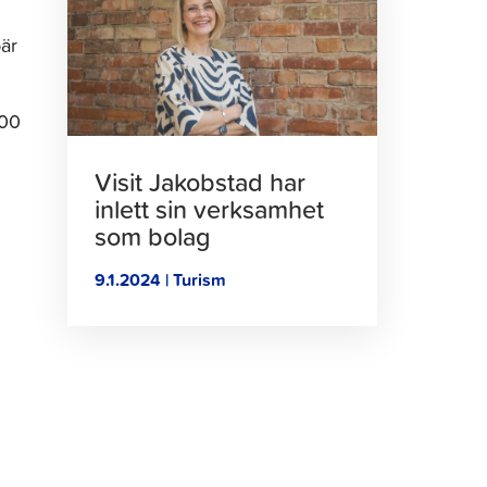
att
bär
läsa
artikeln
900
Visit Jakobstad har
inlett sin verksamhet
som bolag
9.1.2024 | Turism