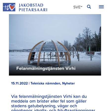
Hoppa
JAKOBSTAD
SVE
till
innehållet
FIN
ENG
Felanmälningstjänsten Virhi
15.11.2022 | Tekniska nämnden, Nyheter
Via felanmälningstjänsten Virhi kan du
meddela om brister eller fel som gäller
stadens gatubelysning, vägar och
gångbanor, idrotts- och friluftsanläggningar,