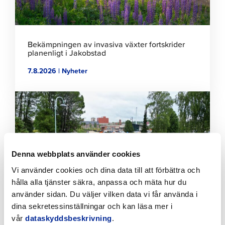
Bekämpningen av invasiva växter fortskrider
planenligt i Jakobstad
7.8.2026 | Nyheter
Klicka
för
att
läsa
artikeln
Denna webbplats använder cookies
Vi använder cookies och dina data till att förbättra och
hålla alla tjänster säkra, anpassa och mäta hur du
använder sidan. Du väljer vilken data vi får använda i
dina sekretessinställningar och kan läsa mer i
vår
dataskyddsbeskrivning
.
Tillfälliga trafikarrangemang vid Sikören samt i