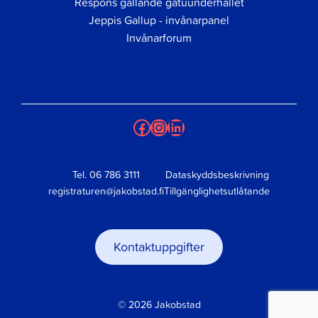
Respons gällande gatuunderhållet
Jeppis Gallup - invånarpanel
Invånarforum
Facebook
Instagram
LinkedIn
Tel.
06 786 3111
Dataskyddsbeskrivning
registraturen@jakobstad.fi
Tillgänglighetsutlåtande
Kontaktuppgifter
© 2026 Jakobstad