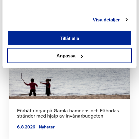
korsningen mellan Stationsvägen och
Jakobsgatan
6.8.2026 | Nyheter
Visa detaljer
Klicka
Tillåt alla
för
att
läsa
Anpassa
artikeln
Förbättringar på Gamla hamnens och Fäbodas
stränder med hjälp av invånarbudgeten
6.8.2026 | Nyheter