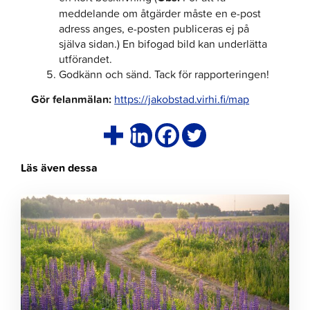
meddelande om åtgärder måste en e-post
adress anges, e-posten publiceras ej på
själva sidan.) En bifogad bild kan underlätta
utförandet.
Godkänn och sänd. Tack för rapporteringen!
Gör felanmälan:
https://jakobstad.virhi.fi/map
Läs även dessa
Klicka
för
att
läsa
artikeln