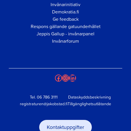
Invånarinitiativ
Demokratia.fi
Ge feedback
Respons gällande gatuunderhållet
Jeppis Gallup - invånarpanel
Invånarforum
Facebook
Instagram
LinkedIn
Tel.
06 786 3111
Dataskyddsbeskrivning
registraturen@jakobstad.fi
Tillgänglighetsutlåtande
Kontaktuppgifter