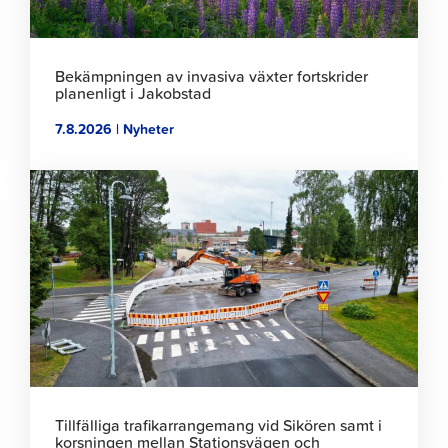
Bekämpningen av invasiva växter fortskrider
planenligt i Jakobstad
7.8.2026 | Nyheter
Klicka
för
att
läsa
artikeln
Tillfälliga trafikarrangemang vid Sikören samt i
korsningen mellan Stationsvägen och