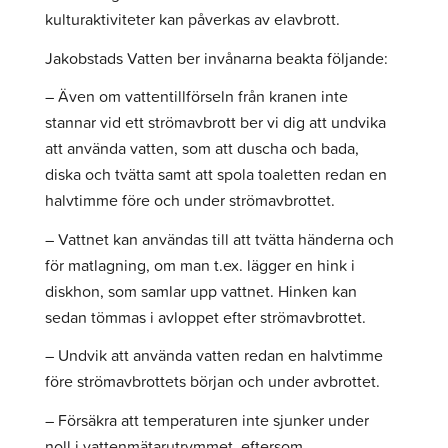
kulturaktiviteter kan påverkas av elavbrott.
Jakobstads Vatten ber invånarna beakta följande:
– Även om vattentillförseln från kranen inte
stannar vid ett strömavbrott ber vi dig att undvika
att använda vatten, som att duscha och bada,
diska och tvätta samt att spola toaletten redan en
halvtimme före och under strömavbrottet.
– Vattnet kan användas till att tvätta händerna och
för matlagning, om man t.ex. lägger en hink i
diskhon, som samlar upp vattnet. Hinken kan
sedan tömmas i avloppet efter strömavbrottet.
– Undvik att använda vatten redan en halvtimme
före strömavbrottets början och under avbrottet.
– Försäkra att temperaturen inte sjunker under
noll i vattenmätarutrymmet, eftersom