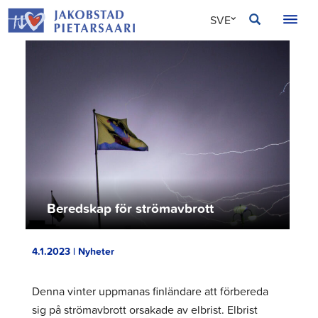
Hoppa
JAKOBSTAD
SVE
till
innehållet
FIN
ENG
Beredskap för strömavbrott
4.1.2023 | Nyheter
Denna vinter uppmanas finländare att förbereda
sig på strömavbrott orsakade av elbrist. Elbrist