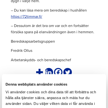
dygn i varje hem.
– Du kan läsa mera om beredskap i hushållen
https://72timmar.fi/
– Dessutom är det bra om var och en fortsätter
försöka spara på elanvändningen även i hemmen.
Beredskapsarbetsgruppen
Fredrik Ollus
Arbetarskydds- och beredskapschef
Läs även dessa
Denna webbplats använder cookies
Vi använder cookies och dina data till att förbättra och
Klicka
hålla alla tjänster säkra, anpassa och mäta hur du
för
använder sidan. Du väljer vilken data vi får använda i
att