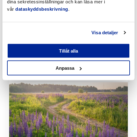
dina sekretessinställningar och kan läsa mer i
läsa
vår
dataskyddsbeskrivning
.
artikeln
Visa detaljer
Tillåt alla
Tack till Fäbodabussens passagerare
Anpassa
10.8.2026 | Nyheter
Klicka
för
att
läsa
artikeln