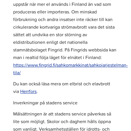
uppstår när mer el används i Finland än vad som
produceras eller importeras. Om minskad
förbrukning och andra insatser inte räcker till kan
cirkulerande kortvariga strömavbrott vara det sista
sättet att undvika en stor störning av
eldistributionen enligt det nationella
stamnätsbolaget Fingrid. På Fingrids webbsida kan
man i realtid följa läget för elnätet i Finland:
https://www.fingrid.fi/sahkomarkkinat/sahkojarjestelman-
tila/
Du kan också läsa mera om elbrist och elavbrott
via
Herrfors
.
Inverkningar på stadens service
Målsättningen är att stadens service påverkas så
lite som möjligt. Skolor och daghem hålls öppna
som vanligt. Verksamhetsställen för idrotts- och