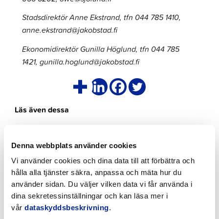
Stadsdirektör Anne Ekstrand, tfn 044 785 1410,
anne.ekstrand@jakobstad.fi
Ekonomidirektör Gunilla Höglund, tfn 044 785
1421, gunilla.hoglund@jakobstad.fi
Läs även dessa
Klicka
för
Denna webbplats använder cookies
att
Vi använder cookies och dina data till att förbättra och
läsa
hålla alla tjänster säkra, anpassa och mäta hur du
artikeln
använder sidan. Du väljer vilken data vi får använda i
dina sekretessinställningar och kan läsa mer i
vår
dataskyddsbeskrivning
.