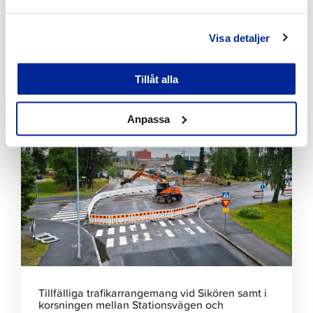
Visa detaljer
Bekämpningen av invasiva växter fortskrider
planenligt i Jakobstad
Tillåt alla
7.8.2026 | Nyheter
Anpassa
Klicka
för
att
läsa
artikeln
Tillfälliga trafikarrangemang vid Sikören samt i
korsningen mellan Stationsvägen och