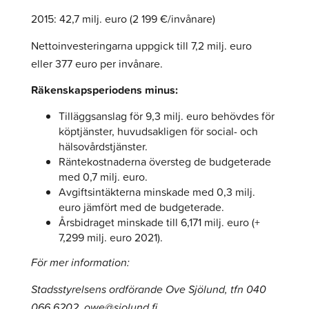
2015: 42,7 milj. euro (2 199 €/invånare)
Nettoinvesteringarna uppgick till 7,2 milj. euro
eller 377 euro per invånare.
Räkenskapsperiodens minus:
Tilläggsanslag för 9,3 milj. euro behövdes för
köptjänster, huvudsakligen för social- och
hälsovårdstjänster.
Räntekostnaderna översteg de budgeterade
med 0,7 milj. euro.
Avgiftsintäkterna minskade med 0,3 milj.
euro jämfört med de budgeterade.
Årsbidraget minskade till 6,171 milj. euro (+
7,299 milj. euro 2021).
För mer information:
Stadsstyrelsens ordförande Ove Sjölund, tfn 040
066 6202, owe@sjolund.fi