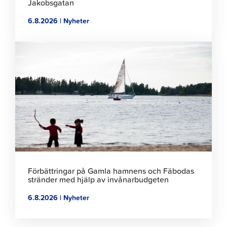
Jakobsgatan
6.8.2026 | Nyheter
Klicka
för
att
läsa
artikeln
Förbättringar på Gamla hamnens och Fäbodas
stränder med hjälp av invånarbudgeten
6.8.2026 | Nyheter