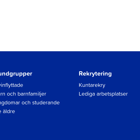
undgrupper
Rekrytering
inflyttade
Kuntarekry
rn och barnfamiljer
Lediga arbetsplatser
gdomar och studerande
 äldre