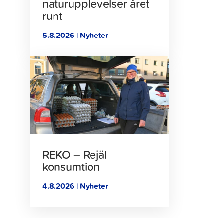
naturupplevelser året
runt
5.8.2026 | Nyheter
Klicka
för
att
läsa
artikeln
REKO – Rejäl
konsumtion
4.8.2026 | Nyheter