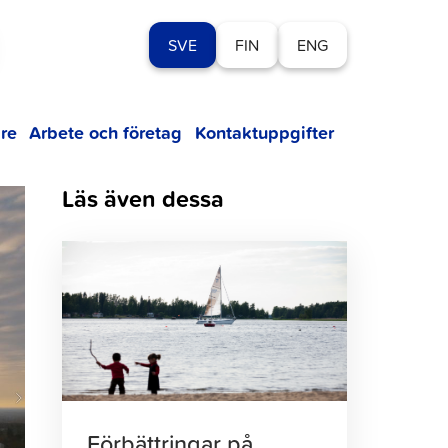
SVE
FIN
ENG
re
Arbete och företag
Kontaktuppgifter
Läs även dessa
Klicka
för
att
läsa
artikeln
Förbättringar på