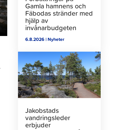
Gamla hamnens och
Fäbodas stränder med
hjälp av
invånarbudgeten
6.8.2026 | Nyheter
Klicka
för
v
att
läsa
artikeln
Jakobstads
vandringsleder
erbjuder