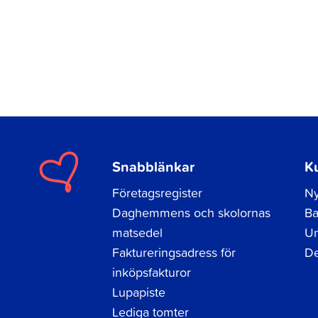
Snabblänkar
K
Företagsregister
Ny
Daghemmens och skolornas
Ba
matsedel
Un
Faktureringsadress för
De
inköpsfakturor
Lupapiste
Lediga tomter