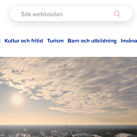
TAD
t
Kultur och fritid
Turism
Barn och utbildning
Invåna