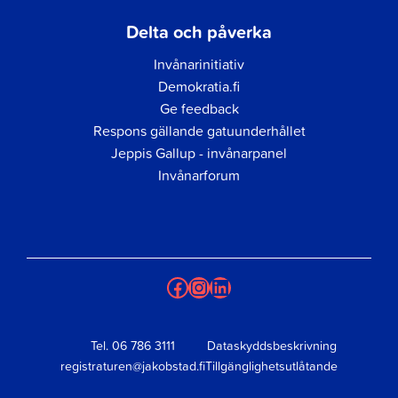
Delta och påverka
Invånarinitiativ
Demokratia.fi
Ge feedback
Respons gällande gatuunderhållet
Jeppis Gallup - invånarpanel
Invånarforum
Facebook
Instagram
LinkedIn
Tel.
06 786 3111
Dataskyddsbeskrivning
registraturen@jakobstad.fi
Tillgänglighetsutlåtande