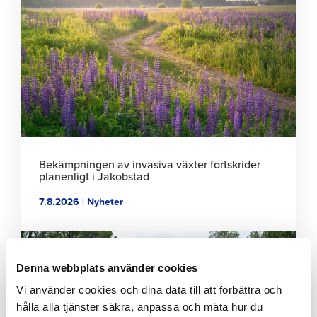
för
att
läsa
artikeln
Bekämpningen av invasiva växter fortskrider
planenligt i Jakobstad
7.8.2026 | Nyheter
Klicka
för
att
Denna webbplats använder cookies
läsa
Vi använder cookies och dina data till att förbättra och
artikeln
hålla alla tjänster säkra, anpassa och mäta hur du