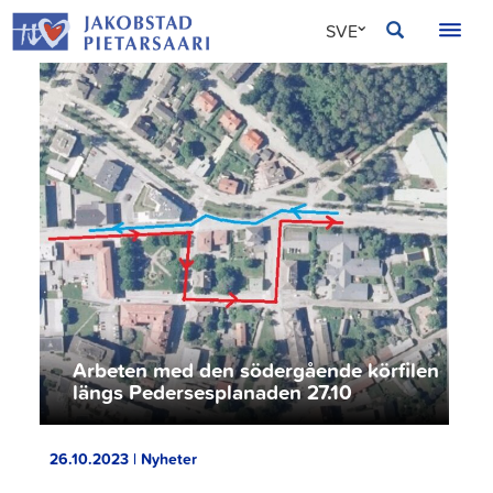
Hoppa
JAKOBSTAD
SVE
till
innehållet
FIN
ENG
Arbeten med den södergående körfilen
längs Pedersesplanaden 27.10
26.10.2023 | Nyheter