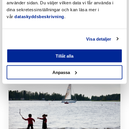
använder sidan. Du väljer vilken data vi får använda i
dina sekretessinställningar och kan läsa mer i
vår
dataskyddsbeskrivning
.
Tillfälliga trafikarrangemang vid Sikören samt i
Visa detaljer
korsningen mellan Stationsvägen och
Jakobsgatan
Tillåt alla
6.8.2026 | Nyheter
Anpassa
Klicka
för
att
läsa
artikeln