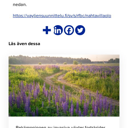
nedan.
https://vayliensuunnittelu.fi/sv/s/rfbc/nahtavillaolo
Läs även dessa
Klicka
för
att
läsa
artikeln
Bekämpningen av invasiva växter fortskrider