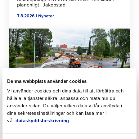
planenligt i Jakobstad
7.8.2026 | Nyheter
Klicka
för
att
läsa
artikeln
Denna webbplats använder cookies
Vi använder cookies och dina data till att förbättra och
hålla alla tjänster säkra, anpassa och mäta hur du
använder sidan. Du väljer vilken data vi får använda i
Tillfälliga trafikarrangemang vid Sikören samt i
korsningen mellan Stationsvägen och
dina sekretessinställningar och kan läsa mer i
Jakobsgatan
vår
dataskyddsbeskrivning
.
6.8.2026 | Nyheter