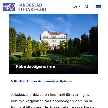
Hoppa
JAKOBSTAD
SVE
till
innehållet
FIN
ENG
Fäbodavägens info
5.10.2023 | Tekniska nämnden, Nyheter
Jakobstad ordnade en informell förevisning av
den nya vägplanen för Fäbodavägen, som nu är
framlagt till påseende. Presentationen skedde på