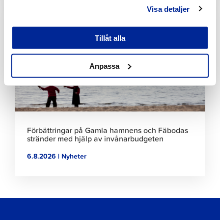
Klicka
Visa detaljer
för
att
Tillåt alla
läsa
artikeln
Anpassa
Förbättringar på Gamla hamnens och Fäbodas
stränder med hjälp av invånarbudgeten
6.8.2026 | Nyheter