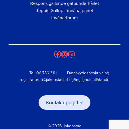
Respons gällande gatuunderhållet
Jeppis Gallup - invånarpanel
Invånarforum
Facebook
Instagram
LinkedIn
Tel.
06 786 3111
Dataskyddsbeskrivning
registraturen@jakobstad.fi
Tillgänglighetsutlåtande
Kontaktuppgifter
© 2026 Jakobstad