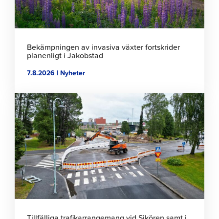
Bekämpningen av invasiva växter fortskrider
planenligt i Jakobstad
7.8.2026 | Nyheter
Klicka
för
att
läsa
artikeln
Tillfälliga trafikarrangemang vid Sikören samt i