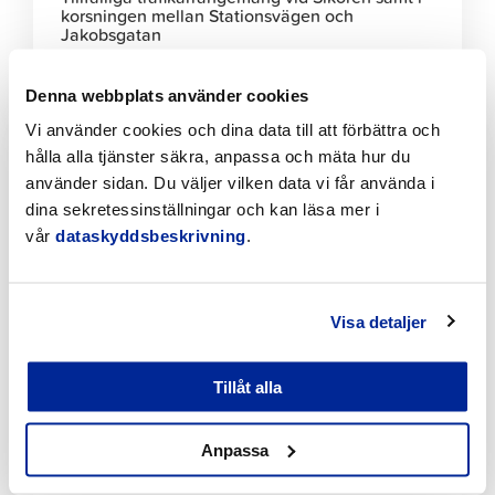
korsningen mellan Stationsvägen och
Jakobsgatan
6.8.2026 | Nyheter
Denna webbplats använder cookies
Klicka
Vi använder cookies och dina data till att förbättra och
för
hålla alla tjänster säkra, anpassa och mäta hur du
att
använder sidan. Du väljer vilken data vi får använda i
läsa
dina sekretessinställningar och kan läsa mer i
artikeln
vår
dataskyddsbeskrivning
.
Visa detaljer
Tillåt alla
Förbättringar på Gamla hamnens och Fäbodas
stränder med hjälp av invånarbudgeten
Anpassa
6.8.2026 | Nyheter