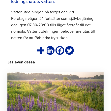
ledningsnätets vatten.
Vattenutdelningen på torget och vid
Företagarvägen 24 fortsätter som självbetjäning
dagligen 07:30-20:00 tills läget återgår till det
normala. Vattenutdelningen behöver avslutas till
natten för att förhindra frysrisken.
Läs även dessa
Klicka
för
att
läsa
artikeln