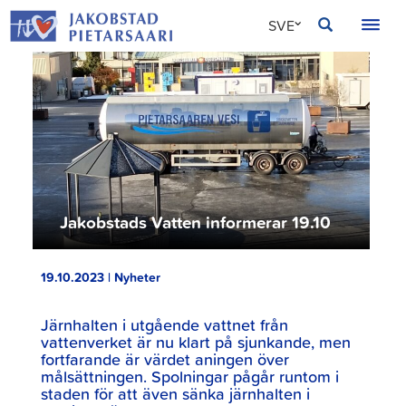
Hoppa
JAKOBSTAD
SVE
till
innehållet
FIN
ENG
Jakobstads Vatten informerar 19.10
19.10.2023 | Nyheter
Järnhalten i utgående vattnet från
vattenverket är nu klart på sjunkande, men
fortfarande är värdet aningen över
målsättningen. Spolningar pågår runtom i
staden för att även sänka järnhalten i