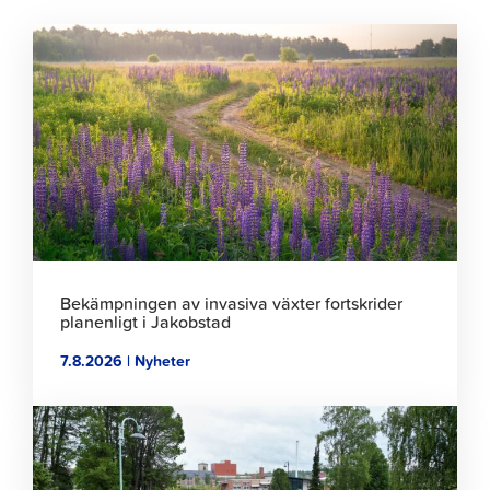
Klicka
för
att
läsa
artikeln
Bekämpningen av invasiva växter fortskrider
planenligt i Jakobstad
7.8.2026 | Nyheter
Klicka
för
att
läsa