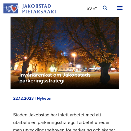
Hoppa
JAKOBSTAD
SVE
till
innehållet
FIN
ENG
Invånarenkät om Jakobstads
parkeringsstrategi
22.12.2023 | Nyheter
Staden Jakobstad har inlett arbetet med att
utarbeta en parkeringsstrategi. I arbetet utreder
man utvecklingsbehoven för parkering och skapar