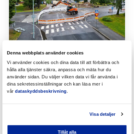
artikeln
Tillfälliga trafikarrangemang vid Sikören samt i
Denna webbplats använder cookies
korsningen mellan Stationsvägen och
Vi använder cookies och dina data till att förbättra och
Jakobsgatan
hålla alla tjänster säkra, anpassa och mäta hur du
6.8.2026 | Nyheter
använder sidan. Du väljer vilken data vi får använda i
dina sekretessinställningar och kan läsa mer i
Klicka
vår
dataskyddsbeskrivning
.
för
att
läsa
Visa detaljer
artikeln
Tillåt alla