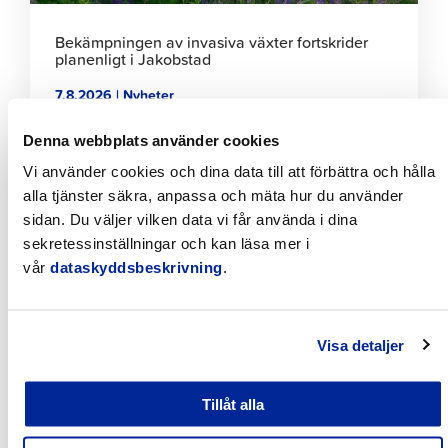
Bekämpningen av invasiva växter fortskrider
planenligt i Jakobstad
7.8.2026 | Nyheter
Denna webbplats använder cookies
Klicka
för
Vi använder cookies och dina data till att förbättra och hålla
att
alla tjänster säkra, anpassa och mäta hur du använder
läsa
sidan. Du väljer vilken data vi får använda i dina
artikeln
sekretessinställningar och kan läsa mer i
vår
dataskyddsbeskrivning
.
Visa detaljer
Tillfälliga trafikarrangemang vid Sikören samt i
Tillåt alla
korsningen mellan Stationsvägen och
Jakobsgatan