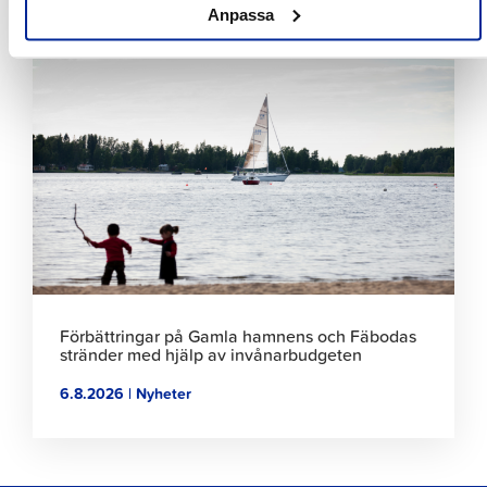
6.8.2026 | Nyheter
Anpassa
Klicka
för
att
läsa
artikeln
Förbättringar på Gamla hamnens och Fäbodas
stränder med hjälp av invånarbudgeten
6.8.2026 | Nyheter