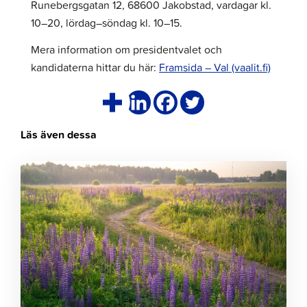
Runebergsgatan 12, 68600 Jakobstad, vardagar kl.
10–20, lördag–söndag kl. 10–15.
Mera information om presidentvalet och
kandidaterna hittar du här:
Framsida – Val (vaalit.fi)
Läs även dessa
Klicka
för
att
läsa
artikeln