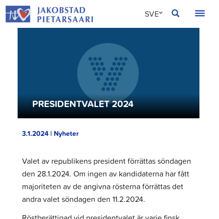
Hoppa
JAKOBSTAD
SVE
till
innehållet
FIN
ENG
PRESIDENTVALET 2024
3.1.2024 | Nyheter
Valet av republikens president förrättas söndagen
den 28.1.2024. Om ingen av kandidaterna har fått
majoriteten av de angivna rösterna förrättas det
andra valet söndagen den 11.2.2024.
Röstberättigad vid presidentvalet är varje finsk