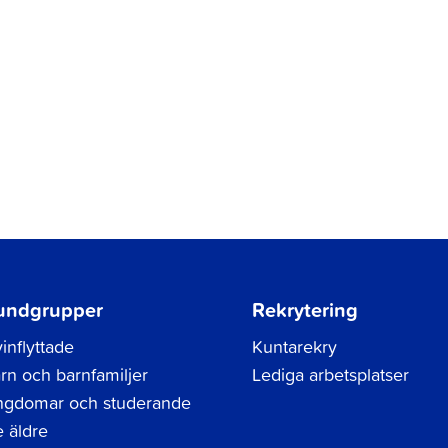
undgrupper
Rekrytering
inflyttade
Kuntarekry
rn och barnfamiljer
Lediga arbetsplatser
gdomar och studerande
 äldre