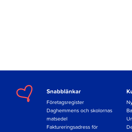
Snabblänkar
K
Företagsregister
Ny
Daghemmens och skolornas
Ba
matsedel
Un
Faktureringsadress för
De