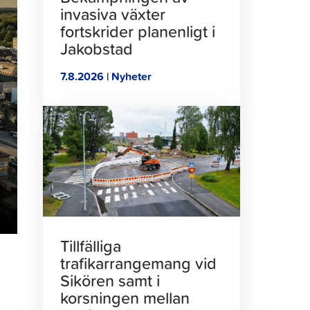
invasiva växter
fortskrider planenligt i
Jakobstad
7.8.2026 | Nyheter
Klicka
för
att
läsa
artikeln
Tillfälliga
trafikarrangemang vid
Sikören samt i
korsningen mellan