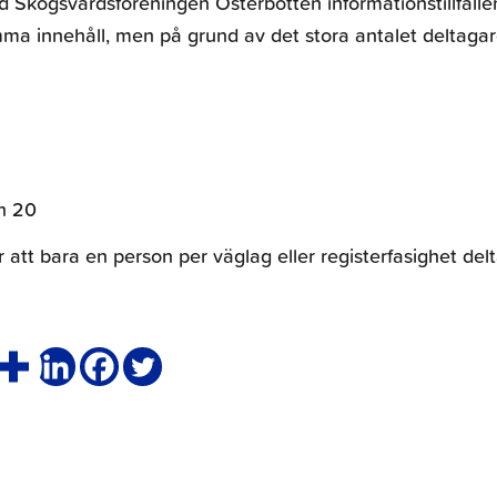
Skogsvårdsföreningen Österbotten informationstillfälle
a innehåll, men på grund av det stora antalet deltaga
n 20
att bara en person per väglag eller registerfasighet delt