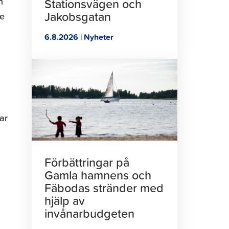
n
Stationsvägen och
Jakobsgatan
re
6.8.2026 | Nyheter
Klicka
för
att
läsa
artikeln
ar
Förbättringar på
Gamla hamnens och
Fäbodas stränder med
hjälp av
invånarbudgeten