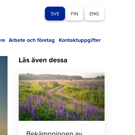
SVE
FIN
ENG
re
Arbete och företag
Kontaktuppgifter
Läs även dessa
Klicka
för
att
läsa
artikeln
Bekämpningen av