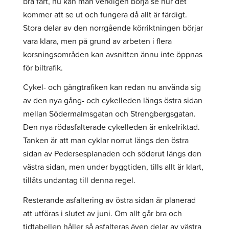
bra fart, nu kan man verkligen börja se hur det
kommer att se ut och fungera då allt är färdigt.
Stora delar av den norrgående körriktningen börjar
vara klara, men på grund av arbeten i flera
korsningsområden kan avsnitten ännu inte öppnas
för biltrafik.
Cykel- och gångtrafiken kan redan nu använda sig
av den nya gång- och cykelleden längs östra sidan
mellan Södermalmsgatan och Strengbergsgatan.
Den nya rödasfalterade cykelleden är enkelriktad.
Tanken är att man cyklar norrut längs den östra
sidan av Pedersesplanaden och söderut längs den
västra sidan, men under byggtiden, tills allt är klart,
tillåts undantag till denna regel.
Resterande asfaltering av östra sidan är planerad
att utföras i slutet av juni. Om allt går bra och
tidtabellen håller så asfalteras även delar av västra