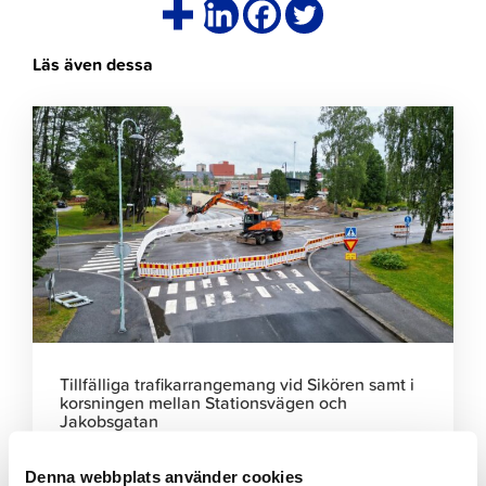
Läs även dessa
Klicka
för
att
läsa
artikeln
Tillfälliga trafikarrangemang vid Sikören samt i
korsningen mellan Stationsvägen och
Jakobsgatan
6.8.2026 | Nyheter
Denna webbplats använder cookies