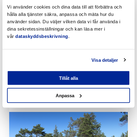
Vi använder cookies och dina data till att förbättra och
Klicka
hålla alla tjänster säkra, anpassa och mäta hur du
för
att
använder sidan. Du väljer vilken data vi får använda i
läsa
dina sekretessinställningar och kan läsa mer i
artikeln
vår
dataskyddsbeskrivning
.
Visa detaljer
Tillåt alla
Förbättringar på Gamla hamnens och Fäbodas
stränder med hjälp av invånarbudgeten
Anpassa
6.8.2026 | Nyheter
Klicka
för
att
läsa