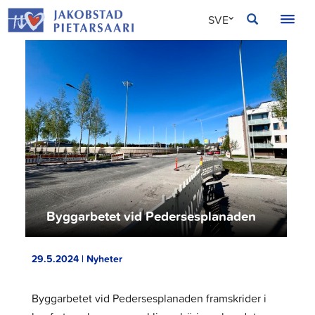
Hoppa
JAKOBSTAD
SVE
till
innehållet
FIN
ENG
Byggarbetet vid Pedersesplanaden
29.5.2024 | Nyheter
Byggarbetet vid Pedersesplanaden framskrider i