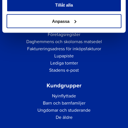
Tillåt alla
Anpassa
Snabblänkar
Företagsregister
Daghemmens och skolornas matsedel
Faktureringsadress för inköpsfakturor
Lupapiste
Lediga tomter
Stadens e-post
Kundgrupper
Nyinflyttade
Barn och barnfamiljer
Ungdomar och studerande
De äldre