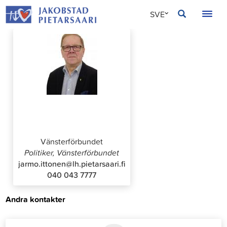
Hoppa
JAKOBSTAD
SVE
till
innehållet
FIN
ENG
Jarmo Ittonen
Vänsterförbundet
Politiker, Vänsterförbundet
jarmo.ittonen@lh.pietarsaari.fi
040 043 7777
Andra kontakter