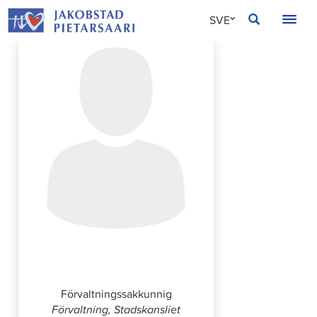
Hoppa
JAKOBSTAD
SVE
till
innehållet
FIN
ENG
Johanna Pesola
Förvaltningssakkunnig
Förvaltning, Stadskansliet