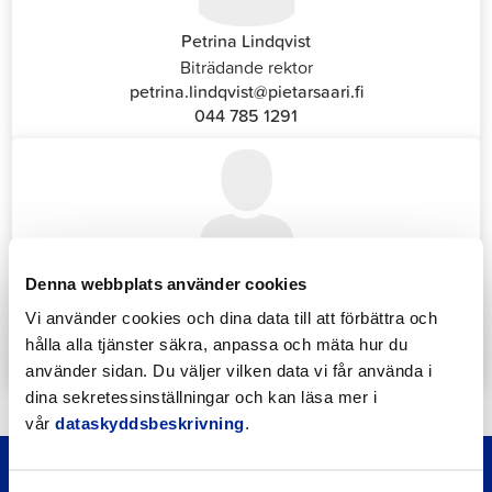
Petrina Lindqvist
Biträdande rektor
petrina.lindqvist@pietarsaari.fi
044 785 1291
Denna webbplats använder cookies
Katrin Nylund
Kundservice- och växelansvarig (Front Office)
Vi använder cookies och dina data till att förbättra och
katrin.nylund@jakobstad.fi
hålla alla tjänster säkra, anpassa och mäta hur du
044 785 1988
använder sidan. Du väljer vilken data vi får använda i
dina sekretessinställningar och kan läsa mer i
vår
dataskyddsbeskrivning
.