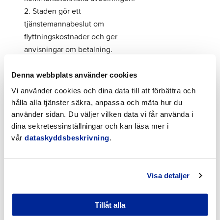
2. Staden gör ett
tjänstemannabeslut om
flyttningskostnader och ger
anvisningar om betalning.
3. Fordonet överlåts först efter att
man har bevisligen betalat
Denna webbplats använder cookies
avgiften.
Vi använder cookies och dina data till att förbättra och
hålla alla tjänster säkra, anpassa och mäta hur du
Äganderätt till fordonet övergår:
använder sidan. Du väljer vilken data vi får använda i
Om ägaren eller innehavaren inte
dina sekretessinställningar och kan läsa mer i
inom 30 dagar efter det att han
vår
dataskyddsbeskrivning
.
eller hon kan anses ha fått del av
det lagakraftvunna
flyttningsbeslutet hämtar ett fordon
Visa detaljer
som flyttats till ett upplag, övergår
fordonet i den kommuns ägo från
Tillåt alla
vars område fordonet har flyttats.