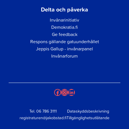
Delta och påverka
Invånarinitiativ
Demokratia.fi
Ge feedback
Respons gällande gatuunderhållet
Jeppis Gallup - invånarpanel
Invånarforum
Facebook
Instagram
LinkedIn
Tel.
06 786 3111
Dataskyddsbeskrivning
registraturen@jakobstad.fi
Tillgänglighetsutlåtande