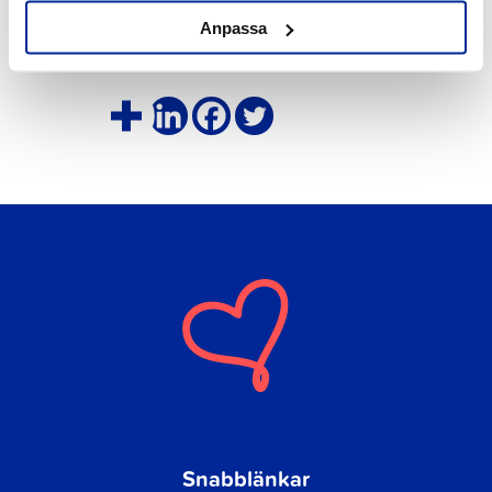
Äganderätten till skrotfordon
Anpassa
övergår till kommunen då denna
omhändertar fordonet.
Snabblänkar