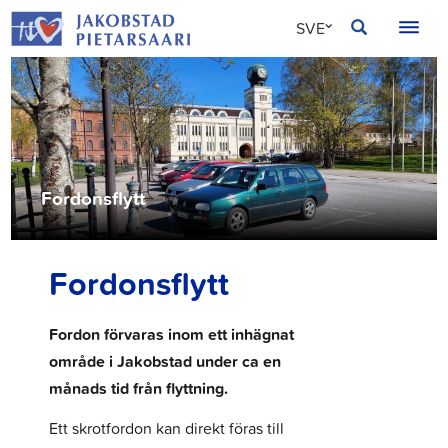
Hoppa
JAKOBSTAD
SVE
till
innehållet
FIN
ENG
Fordonsflytt
Fordonsflytt
Fordon förvaras inom ett inhägnat
område i Jakobstad under ca en
månads tid från flyttning.
Ett skrotfordon kan direkt föras till