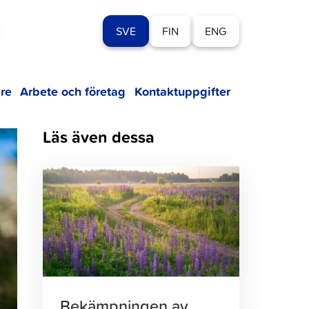
SVE
FIN
ENG
re
Arbete och företag
Kontaktuppgifter
Läs även dessa
Klicka
för
att
läsa
artikeln
Bekämpningen av