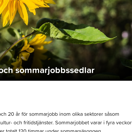
och sommarjobbssedlar
 och 20 år för sommarjobb inom olika sektorer såsom
ur- och fritidstjänster. Sommarjobbet varar i fyra veckor
ler totalt 120 timmar under sommarsäsongen.