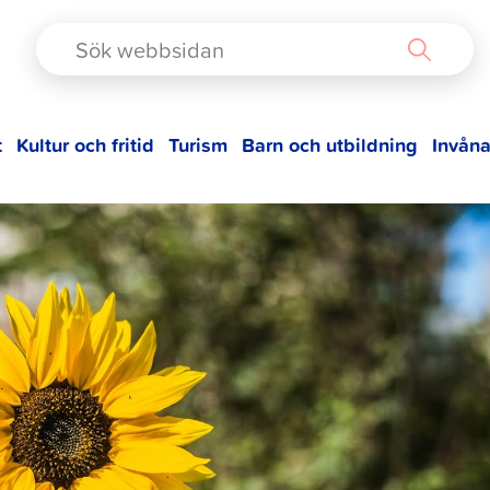
TAD
t
Kultur och fritid
Turism
Barn och utbildning
Invåna