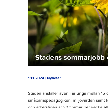
Stadens sommarjobb 
18.1.2024 | Nyheter
Staden anställer även i år unga mellan 15
småbarnspedagogiken, miljövården samt kult
och arbetstiden är 30 timmar per vecka el