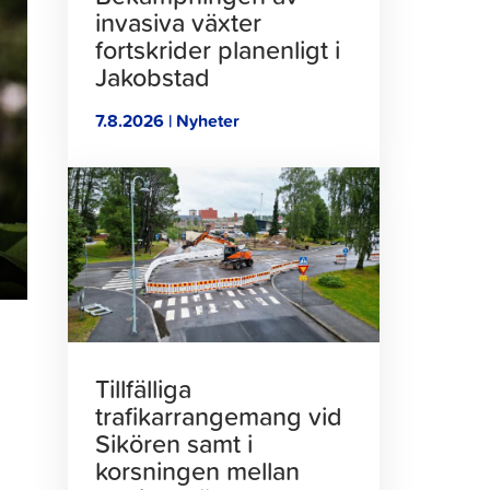
invasiva växter
fortskrider planenligt i
Jakobstad
7.8.2026 | Nyheter
Klicka
för
att
läsa
artikeln
Tillfälliga
trafikarrangemang vid
Sikören samt i
korsningen mellan