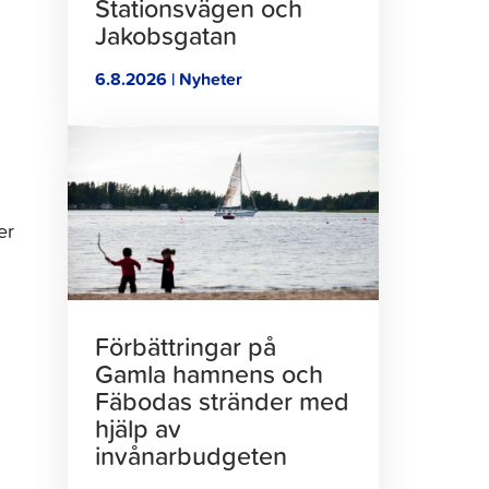
Stationsvägen och
Jakobsgatan
6.8.2026 | Nyheter
Klicka
för
att
läsa
er
artikeln
Förbättringar på
Gamla hamnens och
Fäbodas stränder med
hjälp av
invånarbudgeten