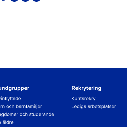
undgrupper
Rekrytering
inflyttade
Kuntarekry
rn och barnfamiljer
Lediga arbetsplatser
gdomar och studerande
 äldre