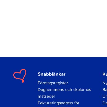
Snabblänkar
K
Företagsregister
Ny
Daghemmens och skolornas
Ba
matsedel
Un
Faktureringsadress för
De