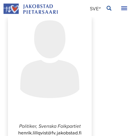
Hoppa
JAKOBSTAD
SVE
till
innehållet
FIN
ENG
Henrik Lillqvist
Politiker, Svenska Folkpartiet
henrik.lillqvist@fv.jakobstad.fi