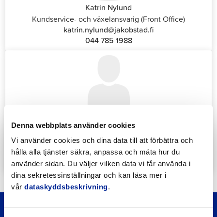
Katrin Nylund
Kundservice- och växelansvarig (Front Office)
katrin.nylund@jakobstad.fi
044 785 1988
Annika Strömberg
Denna webbplats använder cookies
Administrativ sekreterare
Sysselsättningstjänster
Vi använder cookies och dina data till att förbättra och
annika.stomberg@jakobstad.fi
hålla alla tjänster säkra, anpassa och mäta hur du
050 430 6640
använder sidan. Du väljer vilken data vi får använda i
dina sekretessinställningar och kan läsa mer i
vår
dataskyddsbeskrivning
.