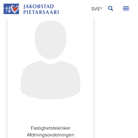
Hoppa
JAKOBSTAD
SVE
till
innehållet
FIN
ENG
Sören Vikström
Fastighetstekniker
Mätningsavdelningen