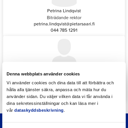
Petrina Lindqvist
Biträdande rektor
petrina.lindqvist@pietarsaari.fi
044 785 1291
Denna webbplats använder cookies
Katrin Nylund
Kundservice- och växelansvarig (Front Office)
Vi använder cookies och dina data till att förbättra och
katrin.nylund@jakobstad.fi
hålla alla tjänster säkra, anpassa och mäta hur du
044 785 1988
använder sidan. Du väljer vilken data vi får använda i
dina sekretessinställningar och kan läsa mer i
vår
dataskyddsbeskrivning
.