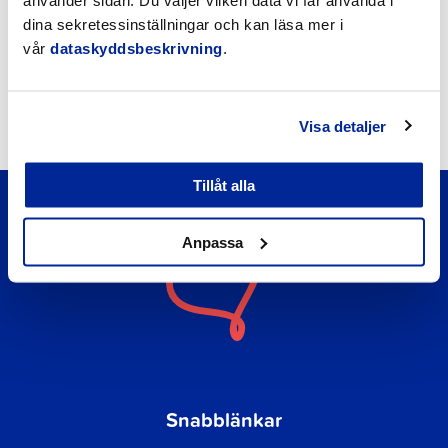
använder sidan. Du väljer vilken data vi får använda i
Nyheter
dina sekretessinställningar och kan läsa mer i
vår
dataskyddsbeskrivning
.
Kungörelser
Okategoriserade
Visa detaljer
Tillåt alla
Anpassa
Snabblänkar