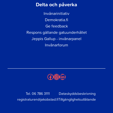
Delta och påverka
Invånarinitiativ
Demokratia.fi
Ge feedback
Respons gällande gatuunderhållet
Jeppis Gallup - invånarpanel
Invånarforum
Facebook
Instagram
LinkedIn
Tel.
06 786 3111
Dataskyddsbeskrivning
registraturen@jakobstad.fi
Tillgänglighetsutlåtande