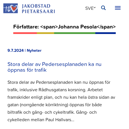
Hoppa
JAKOBSTAD
SVE
till
innehållet
FIN
Författare: <span>Johanna Pesola</span>
ENG
9.7.2024 | Nyheter
Stora delar av Pedersesplanaden ka nu
öppnas för trafik
Stora delar av Pedersesplanaden kan nu öppnas för
trafik, inklusive Rådhusgatans korsning. Arbetet
framskrider enligt plan, och nu kan hela östra sidan av
gatan (norrgående körriktning) öppnas för både
biltrafik och gång- och cykeltrafik. Gång- och
cykelleden mellan Paul Hallvars…