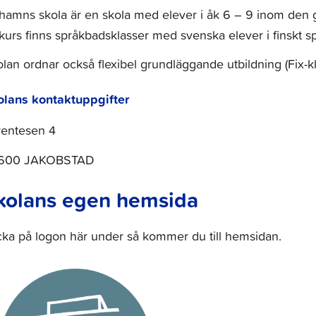
amns skola är en skola med elever i åk 6 – 9 inom den g
kurs finns språkbadsklasser med svenska elever i finskt s
lan ordnar också flexibel grundläggande utbildning (Fix-k
olans kontaktuppgifter
rentesen 4
600 JAKOBSTAD
kolans egen hemsida
cka på logon här under så kommer du till hemsidan.