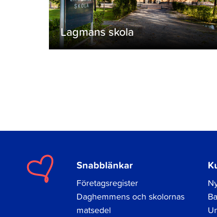
Lagmans skola
Snabblänkar
K
Företagsregister
Ny
Daghemmens och skolornas
Ba
matsedel
Un