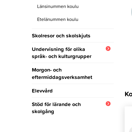
Länsinummen koulu
Etelänummen koulu
Skolresor och skolskjuts
Undervisning för olika
språk- och kulturgrupper
Undervisning som förbereder
Morgon- och
den grundläggande
eftermiddagsverksamhet
utbildningen
Elevvård
Ko
Undervisning i det egna
modersmålet
Stöd för lärande och
skolgång
Svenska som andra språk
Handlingsplan vid skolfrånvaro