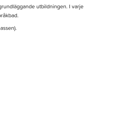
rundläggande utbildningen. I varje
pråkbad.
lassen).