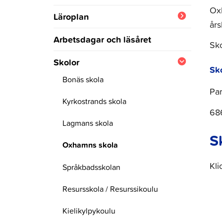
Oxh
Läroplan
års
Bedömning av lärande och
Arbetsdagar och läsåret
Sko
kunnande
Skolor
Elevhandledning
Sk
Bonäs skola
Pa
Kyrkostrands skola
68
Lagmans skola
S
Oxhamns skola
Kli
Språkbadsskolan
Resursskola / Resurssikoulu
Kielikylpykoulu