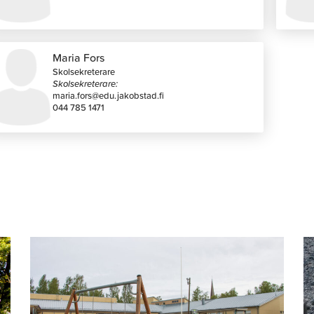
Maria Fors
Skolsekreterare
Skolsekreterare:
maria.fors@edu.jakobstad.fi
044 785 1471