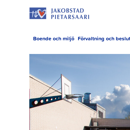
Hoppa
JAKOBS
till
innehållet
Boende och miljö
Förvaltning och beslu