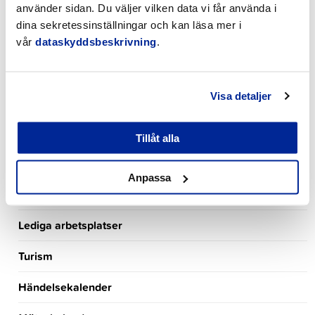
Miljö- och byggnadsnämnden
använder sidan. Du väljer vilken data vi får använda i
dina sekretessinställningar och kan läsa mer i
Svenska skolsektionen
vår
dataskyddsbeskrivning
.
Stadsfullmäktige
Visa detaljer
Nämnden för bildning och välfärd
Tekniska nämnden
Tillåt alla
Stadsstyrelsen
Anpassa
Kultur- och fritidssektionen
Lediga arbetsplatser
Turism
Händelsekalender