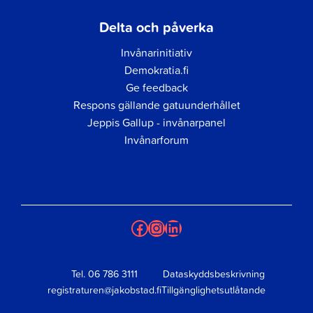
Delta och påverka
Invånarinitiativ
Demokratia.fi
Ge feedback
Respons gällande gatuunderhållet
Jeppis Gallup - invånarpanel
Invånarforum
Facebook
Instagram
LinkedIn
Tel.
06 786 3111
Dataskyddsbeskrivning
registraturen@jakobstad.fi
Tillgänglighetsutlåtande